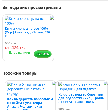
Вы недавно просматривали
Книга хлопец на все 100%
(Укр.) Александр Зотов, 336
с.
600
грн
от 474
грн
Есть в наличии
КУПИТЬ
Похожие товары
Как стать кем-то Советник
для подростка (Укр.) Троян-
Как выдержать взрослых и
Яскот Агнешка, 160 c.
не сойти с ума, (Укр.)
Аниэла Чольвинская-
200
грн
Школик, 160 c.