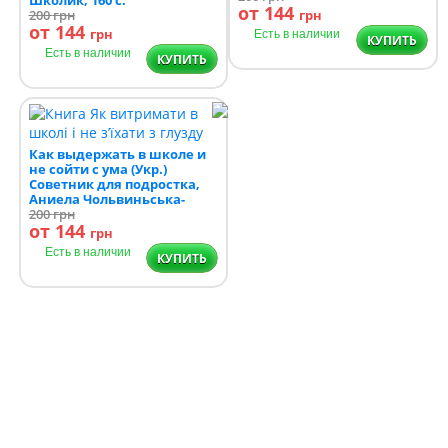
от 144
200
грн
грн
от 144
грн
Есть в наличии
КУПИТЬ
Есть в наличии
КУПИТЬ
Как выдержать в школе и
не сойти с ума (Укр.)
Советник для подростка,
Аниела Чольвиньська-
Школик, 160 c.
200
грн
от 144
грн
Есть в наличии
КУПИТЬ