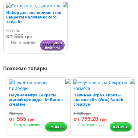
Набор для экспериментов
Секреты человеческого
тела, 8+
900
грн
от 666
грн
Нет в наличии
СООБЩИТЬ О
НАЛИЧИИ
Похожие товары
Научная игра Секреты
Научная игра Секреты
живой природы, 8+ Ranok-
космоса 8+, (Укр.) Ranok-
creative
creative
750
грн
1 080
грн
от 555
от 799.20
грн
грн
Есть в наличии
Есть в наличии
КУПИТЬ
КУПИТЬ