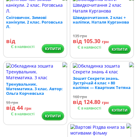
Сніговичок. Зимові
Швидкочитання. 2 клас +
канікули. 2 клас. Роговська
наліпки, Наталя Курганова
Л.
135
грн
від
від 105.30
грн
Є в наявності
Є в наявності
КУПИТИ
КУПИТИ
Зошит Секрети знань.
Зустрічай 4 клас + 80
Тренувальник.
наліпок — Квартник Тетяна
Математика. 3 клас. Автор:
Ольга Корчевська
160
грн
від 124.80
55
грн
грн
від 44
грн
Є в наявності
КУПИТИ
Є в наявності
КУПИТИ