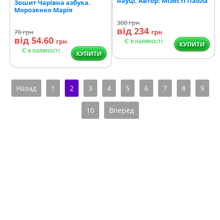
науці, Автор: Мізесті Паола
Зошит Чарівна азбука.
Морозенко Марія
300
грн
від 234
70
грн
грн
від 54.60
грн
Є в наявності
КУПИТИ
Є в наявності
КУПИТИ
Назад
1
2
3
4
5
6
7
8
9
10
Вперед