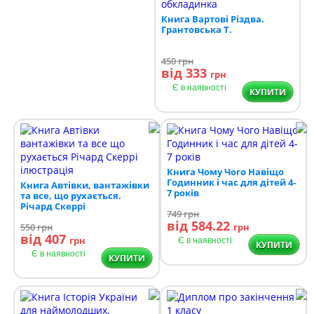
Книга Вартові Різдва.
Грантовська Т.
450
грн
від 333
грн
Є в наявності
КУПИТИ
Книга Чому Чого Навіщо
Годинник і час для дітей 4-
Книга Автівки, вантажівки
7 років
та все, що рухається.
Річард Скеррі
749
грн
від 584.22
550
грн
грн
від 407
грн
Є в наявності
КУПИТИ
Є в наявності
КУПИТИ