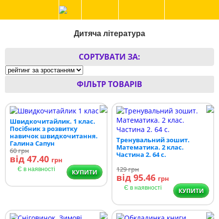
Дитяча література
СОРТУВАТИ ЗА:
ФІЛЬТР ТОВАРІВ
Швидкочитайлик. 1 клас.
Посібник з розвитку
навичок швидкочитання.
Тренувальний зошит.
Галина Сапун
Математика. 2 клас.
60
грн
Частина 2. 64 с.
від 47.40
грн
129
грн
Є в наявності
КУПИТИ
від 95.46
грн
Є в наявності
КУПИТИ