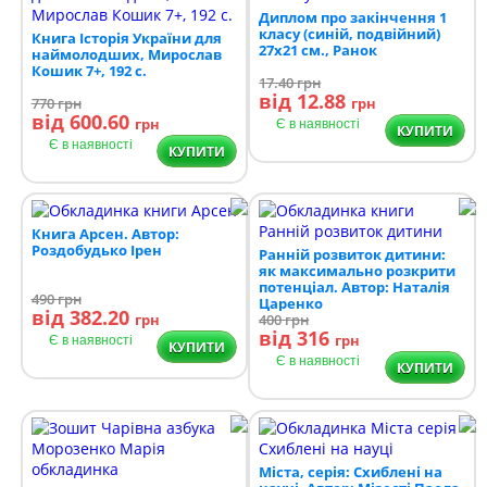
Диплом про закінчення 1
класу (синій, подвійний)
Книга Історія України для
27х21 см., Ранок
наймолодших, Мирослав
Кошик 7+, 192 с.
17.40
грн
від 12.88
770
грн
грн
від 600.60
грн
Є в наявності
КУПИТИ
Є в наявності
КУПИТИ
Книга Арсен. Автор:
Роздобудько Ірен
Ранній розвиток дитини:
як максимально розкрити
потенціал. Автор: Наталія
490
грн
Царенко
від 382.20
грн
400
грн
від 316
грн
Є в наявності
КУПИТИ
Є в наявності
КУПИТИ
Міста, серія: Схиблені на