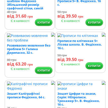
шаблон Федієнко
Прописи 5+ В. Федієнко, 16
Збільшений розмір
с.
графічної сітки, синій
40
грн
50
грн
від 31.60
від 39.50
грн
грн
Є в наявності
Є в наявності
КУПИТИ
КУПИТИ
Прописи по клітинках 5+
Лісова школа. В. Федієнко,
Розвиваємо мовлення без
16 с.
проблем 5+ Галина
Дерипаско, 32 с.
50
грн
від 39.50
80
грн
грн
від 63.20
грн
Є в наявності
КУПИТИ
Є в наявності
КУПИТИ
Зошит Каліграфічні
Зошит Цифри та знаки,
прописи Федієнко, 64 с.
Серія: НЕпрописи.
Тренажер 5+. В. Федієнко,
16 с.
75
грн
55
грн