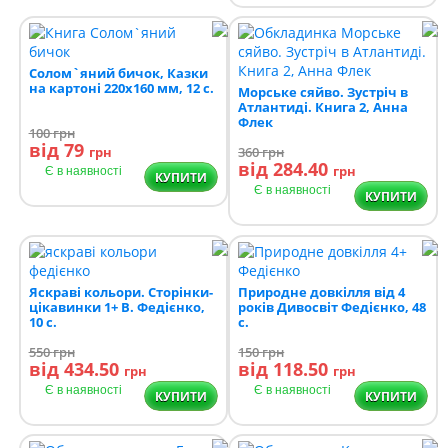
Солом`яний бичок, Казки
на картоні 220х160 мм, 12 с.
Морське сяйво. Зустріч в
Атлантиді. Книга 2, Анна
Флек
100
грн
від 79
грн
360
грн
від 284.40
грн
Є в наявності
КУПИТИ
Є в наявності
КУПИТИ
Яскраві кольори. Сторінки-
Природне довкілля від 4
цікавинки 1+ В. Федієнко,
років Дивосвіт Федієнко, 48
10 с.
с.
550
грн
150
грн
від 434.50
від 118.50
грн
грн
Є в наявності
Є в наявності
КУПИТИ
КУПИТИ