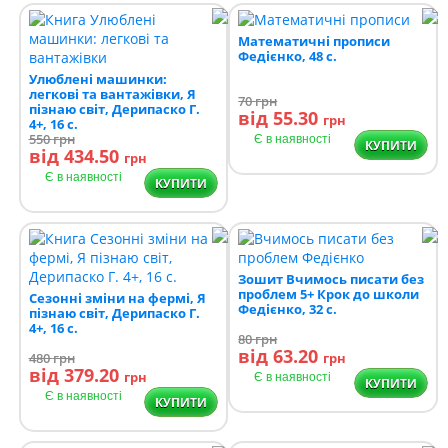
Математичні прописи
Федієнко, 48 с.
Улюблені машинки:
легкові та вантажівки, Я
70
грн
пізнаю світ, Дерипаско Г.
від 55.30
грн
4+, 16 с.
550
грн
Є в наявності
КУПИТИ
від 434.50
грн
Є в наявності
КУПИТИ
Зошит Вчимось писати без
проблем 5+ Крок до школи
Сезонні зміни на фермі, Я
Федієнко, 32 с.
пізнаю світ, Дерипаско Г.
4+, 16 с.
80
грн
від 63.20
480
грн
грн
від 379.20
грн
Є в наявності
КУПИТИ
Є в наявності
КУПИТИ