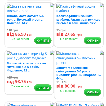
Цікава математика 5-6
Каліграфічний зошит-
років. Високий рівень.
шаблон. Адаптація руки до
Волкова, 64 с.
письма в зош. лінію, 12 с.
110
грн
35
грн
від 86.90
від 27.65
грн
грн
Є в наявності
Є в наявності
КУПИТИ
КУПИТИ
Зошит літери та початок
читання від 5 років,
Зошит Мовленнєве
Федієнко, 72 с.
спілкування 5-6 років.
Високий рівень. Уварова Т.,
125
грн
64 с.
від 98.75
грн
110
грн
від 86.90
грн
Є в наявності
КУПИТИ
Є в наявності
КУПИТИ