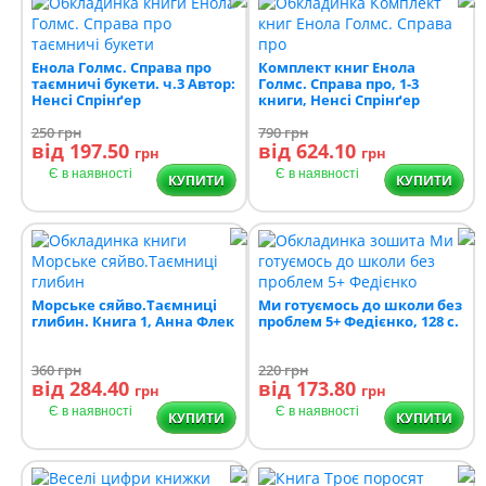
Енола Голмс. Справа про
Комплект книг Енола
таємничі букети. ч.3 Автор:
Голмс. Справа про, 1-3
Ненсі Спрінґер
книги, Ненсі Спрінґер
250
грн
790
грн
від 197.50
від 624.10
грн
грн
Є в наявності
Є в наявності
КУПИТИ
КУПИТИ
Морське сяйво.Таємниці
Ми готуємось до школи без
глибин. Книга 1, Анна Флек
проблем 5+ Федієнко, 128 с.
360
грн
220
грн
від 284.40
від 173.80
грн
грн
Є в наявності
Є в наявності
КУПИТИ
КУПИТИ