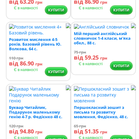
від 63.20
від 86.90
грн
грн
Є в наявності
Є в наявності
КУПИТИ
КУПИТИ
Мій перший англійський
словничок 1-4 класи, м'яка
Розвиток мислення 4-5
обкл., 88 с.
років. Базовий рівень Ю.
Волкова, 64 с.
75
грн
від 59.25
110
грн
грн
від 86.90
грн
Є в наявності
КУПИТИ
Є в наявності
КУПИТИ
Буквар Читайлик,
Першокласний зошит з
Подарунок маленькому
письма та розвитку
генію 4-7 р. Федієнко 48 с.
мовлення, Федієнко, 48 с.
120
грн
65
грн
від 94.80
від 51.35
грн
грн
Є в наявності
Є в наявності