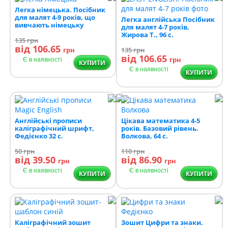
Легка німецька. Посібник
для малят 4-9 років, що
Легка англійська Посібник
вивчають німецьку
для малят 4-7 років,
Жирова Т., 96 с.
135
грн
від 106.65
грн
135
грн
від 106.65
грн
Є в наявності
КУПИТИ
Є в наявності
КУПИТИ
Англійські прописи
Цікава математика 4-5
каліграфічний шрифт,
років. Базовий рівень.
Федієнко 32 с.
Волкова, 64 с.
50
грн
110
грн
від 39.50
від 86.90
грн
грн
Є в наявності
Є в наявності
КУПИТИ
КУПИТИ
Каліграфічний зошит
Зошит Цифри та знаки.