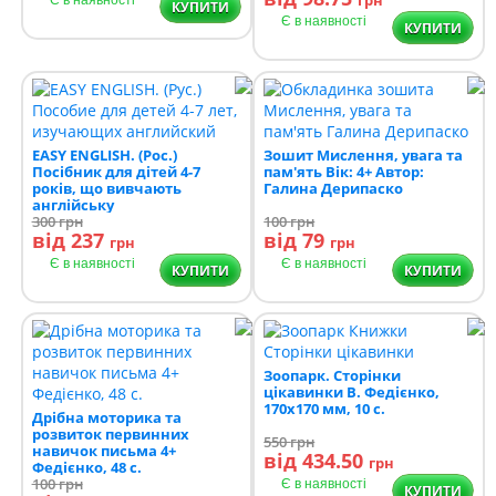
грн
Є в наявності
КУПИТИ
Є в наявності
КУПИТИ
EASY ENGLISH. (Рос.)
Зошит Мислення, увага та
Посібник для дітей 4-7
пам'ять Вік: 4+ Автор:
років, що вивчають
Галина Дерипаско
англійську
300
грн
100
грн
від 237
від 79
грн
грн
Є в наявності
Є в наявності
КУПИТИ
КУПИТИ
Зоопарк. Сторінки
цікавинки В. Федієнко,
170х170 мм, 10 с.
Дрібна моторика та
розвиток первинних
550
грн
навичок письма 4+
від 434.50
грн
Федієнко, 48 с.
100
грн
Є в наявності
КУПИТИ