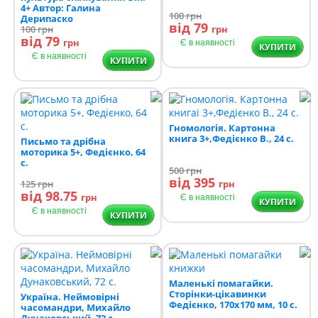
4+ Автор: Галина
100
грн
Дерипаско
від 79
100
грн
грн
від 79
грн
Є в наявності
КУПИТИ
Є в наявності
КУПИТИ
Гномологія. Картонна
книга 3+,Федієнко В., 24 с.
Письмо та дрібна
моторика 5+, Федієнко, 64
с.
500
грн
від 395
125
грн
грн
від 98.75
грн
Є в наявності
КУПИТИ
Є в наявності
КУПИТИ
Маленькі помагайки.
Сторінки-цікавинки
Україна. Неймовірні
Федієнко, 170х170 мм, 10 с.
часомандри, Михайло
Дунаковський, 72 с.