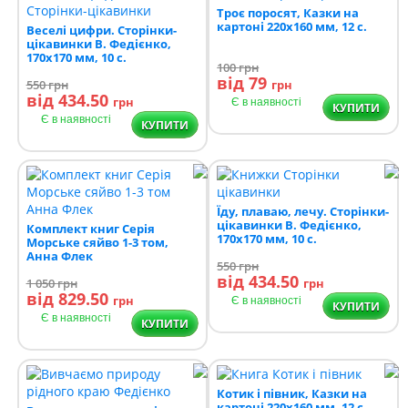
Троє поросят, Казки на
картоні 220х160 мм, 12 с.
Веселі цифри. Сторінки-
цікавинки В. Федієнко,
170х170 мм, 10 с.
100
грн
від 79
550
грн
грн
від 434.50
грн
Є в наявності
КУПИТИ
Є в наявності
КУПИТИ
Їду, плаваю, лечу. Сторінки-
цікавинки В. Федієнко,
Комплект книг Серія
170х170 мм, 10 с.
Морське сяйво 1-3 том,
Анна Флек
550
грн
від 434.50
1 050
грн
грн
від 829.50
грн
Є в наявності
КУПИТИ
Є в наявності
КУПИТИ
Котик і півник, Казки на
картоні 220х160 мм, 12 с.