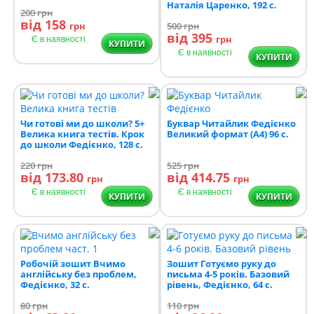
Наталія Царенко, 192 с.
200
грн
від 158
грн
500
грн
від 395
грн
Є в наявності
КУПИТИ
Є в наявності
КУПИТИ
Чи готові ми до школи? 5+
Буквар Читайлик Федієнко
Велика книга тестів. Крок
Великий формат (А4) 96 с.
до школи Федієнко, 128 с.
220
грн
525
грн
від 173.80
від 414.75
грн
грн
Є в наявності
Є в наявності
КУПИТИ
КУПИТИ
Робочій зошит Вчимо
Зошит Готуємо руку до
англійську без проблем,
письма 4-5 років. Базовий
Федієнко, 32 с.
рівень, Федієнко, 64 с.
80
грн
110
грн