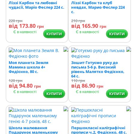
Ліззі Карбон та любовні
Ліззі Карбон та клуб
чудасії, Маріо Феслер 224 с.
невдах, Марио Феслер 224
с.
220
грн
210
грн
від 173.80
від 165.90
грн
грн
Є в наявності
Є в наявності
КУПИТИ
КУПИТИ
Моя планета Земля
Зошит Готуємо руку до
Мамина школа 4+
письма 5-6 р. Високий
Федієнко, 80 с.
рівень Малятко Федієнко,
64 с.
120
грн
110
грн
від 94.80
від 86.90
грн
грн
Є в наявності
Є в наявності
КУПИТИ
КУПИТИ
Школа малювання
Першокласні каліграфічні
Подарунок маленькому
прописи ч.2, Федієнко, 48 с.