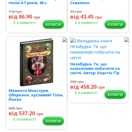
генію 4-7 років, 48 с.
Схвалено.
110
грн
55
грн
від 86.90
від 43.45
грн
грн
Є в наявності
Є в наявності
КУПИТИ
КУПИТИ
Незабудка. Те, що
неможливо побачити на
світлі. Автор: Керстін Ґір
580
грн
від 458.20
грн
Мементо Монструм.
Є в наявності
Обережно, кусливий! Тілль
КУПИТИ
Йохен
680
грн
від 537.20
грн
Є в наявності
КУПИТИ