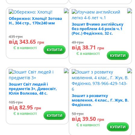
Обережно: Хлопці! Зотова
Н., 304 стр., 170х240 мм
Зошит Вчимо англійську
без проблем 4-6 років ч.1
(Рос.) Федієнко, 32 с.
435
грн
від 343.65
грн
49
грн
від 38.71
грн
Є в наявності
КУПИТИ
Є в наявності
КУПИТИ
Зошит Світ людей і
предметів 3+, Дивосвіт,
Юлія Волкова, 48 с.
Зошит з розвитку
мовлення, 4 клас., Г. Жук, В.
105
грн
Федієнко.
від 82.95
грн
50
грн
Є в наявності
КУПИТИ
від 39.50
грн
Є в наявності
КУПИТИ