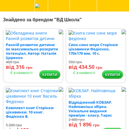
Знайдено за брендом "ВД Школа"
Ранній розвиток дитини:
Синє-синє море Сторінки
як максимально розкрити
цікавинки Федієнко,
потенціал. Автор: Наталія
170х170 мм, 10 с.
Царенко
400
грн
550
грн
від 316
від 434.50
грн
грн
Є в наявності
Є в наявності
КУПИТИ
КУПИТИ
Відроджений КОБЗАР.
Найповніша збірка.
Комплект книг Сторінки
Унікальне видання
цікавинки. 10 книг.
преміум - класу, Тарас
Федієнко В.
Шевченко
2 400
грн
від 1 896
5 200
грн
грн