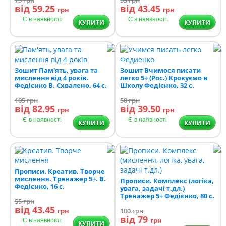
від 59.25
від 43.45
грн
грн
Є в наявності
Є в наявності
КУПИТИ
КУПИТИ
Зошит Пам'ять, увага та
Зошит Вчимося писати
мислення від 4 років.
легко 5+ (Рос.) Крокуємо в
Федієнко В. Схвалено, 64 с.
Школу Федієнко, 32 с.
105
грн
50
грн
від 82.95
від 39.50
грн
грн
Є в наявності
Є в наявності
КУПИТИ
КУПИТИ
Прописи. Креатив. Творче
мислення. Тренажер 5+. В.
Прописи. Комплекс (логіка,
Федієнко, 16 с.
увага, задачі т.дл.)
Тренажер 5+ Федієнко, 80 с.
55
грн
від 43.45
грн
100
грн
від 79
грн
Є в наявності
КУПИТИ