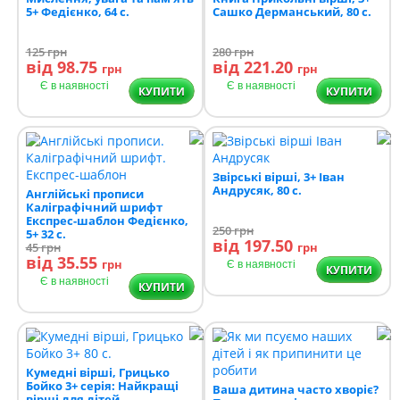
5+ Федієнко, 64 с.
Сашко Дерманський, 80 с.
125
грн
280
грн
від 98.75
від 221.20
грн
грн
Є в наявності
Є в наявності
КУПИТИ
КУПИТИ
Звірські вірші, 3+ Іван
Андрусяк, 80 с.
Англійські прописи
Каліграфічний шрифт
Експрес-шаблон Федієнко,
250
грн
5+ 32 с.
від 197.50
45
грн
грн
від 35.55
грн
Є в наявності
КУПИТИ
Є в наявності
КУПИТИ
Кумедні вірші, Грицько
Бойко 3+ серія: Найкращі
Ваша дитина часто хворіє?
вірші для дітей