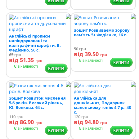
КУПИТИ
КУПИТИ
Зошит Розвиваємо зорову
пам'ять 5+ Федієнко, 16 с.
Англійські прописи
напівдруковані та
каліграфічні шрифти, В.
50
грн
Федієнко, 56 с.
від 39.50
65
грн
грн
від 51.35
грн
Є в наявності
КУПИТИ
Є в наявності
КУПИТИ
Зошит Розвиток мислення
Англійська для
5-6 років. Високий рівень,
дошкільнят, Подарунок
Ю. Волкова, 64 с.
маленькому генію 4-7 р., 48
с.
110
грн
120
грн
від 86.90
від 94.80
грн
грн
Є в наявності
Є в наявності
КУПИТИ
КУПИТИ