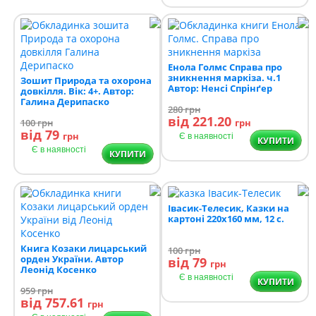
Енола Голмс Справа про
зникнення маркіза. ч.1
Зошит Природа та охорона
Автор: Ненсі Спрінґер
довкілля. Вік: 4+. Автор:
Галина Дерипаско
280
грн
від 221.20
100
грн
грн
від 79
грн
Є в наявності
КУПИТИ
Є в наявності
КУПИТИ
Івасик-Телесик, Казки на
картоні 220х160 мм, 12 с.
Книга Козаки лицарський
100
грн
орден України. Автор
від 79
грн
Леонід Косенко
Є в наявності
КУПИТИ
959
грн
від 757.61
грн