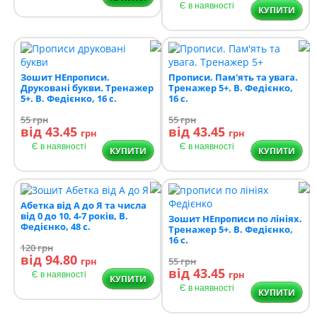
Є в наявності
КУПИТИ
Зошит НЕпрописи.
Прописи. Пам'ять та увага.
Друковані букви. Тренажер
Тренажер 5+. В. Федієнко,
5+. В. Федієнко, 16 с.
16 с.
55
грн
55
грн
від 43.45
від 43.45
грн
грн
Є в наявності
Є в наявності
КУПИТИ
КУПИТИ
Абетка від А до Я та числа
від 0 до 10, 4-7 років, В.
Зошит НЕпрописи по лініях.
Федієнко, 48 с.
Тренажер 5+. В. Федієнко,
16 с.
120
грн
від 94.80
грн
55
грн
від 43.45
грн
Є в наявності
КУПИТИ
Є в наявності
КУПИТИ