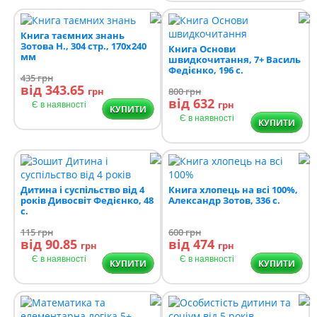
Книга таємних знань
Зотова Н., 304 стр., 170х240
Книга Основи
мм
швидкочитання, 7+ Василь
Федієнко, 196 с.
435
грн
від 343.65
грн
800
грн
від 632
грн
Є в наявності
КУПИТИ
Є в наявності
КУПИТИ
Дитина і суспільство від 4
Книга хлопець на всі 100%,
років Дивосвіт Федієнко, 48
Александр Зотов, 336 с.
с.
115
грн
600
грн
від 90.85
від 474
грн
грн
Є в наявності
Є в наявності
КУПИТИ
КУПИТИ