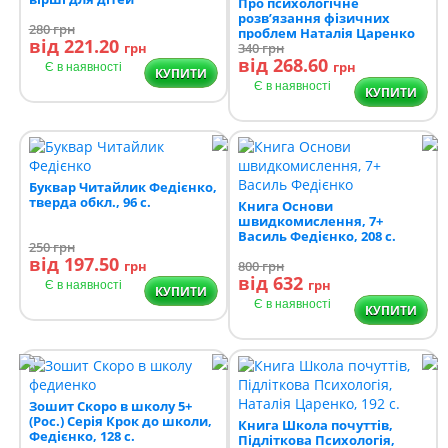
Про психологічне
розв’язання фізичних
280
грн
проблем Наталія Царенко
від 221.20
грн
288 с.
340
грн
від 268.60
грн
Є в наявності
КУПИТИ
Є в наявності
КУПИТИ
Буквар Читайлик Федієнко,
тверда обкл., 96 с.
Книга Основи
швидкомислення, 7+
Василь Федієнко, 208 с.
250
грн
від 197.50
грн
800
грн
від 632
грн
Є в наявності
КУПИТИ
Є в наявності
КУПИТИ
Зошит Скоро в школу 5+
(Рос.) Серія Крок до школи,
Книга Школа почуттів,
Федієнко, 128 с.
Підліткова Психологія,