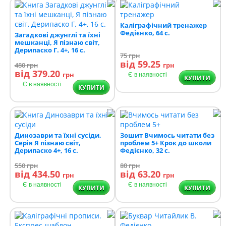
Каліграфічний тренажер
Федієнко, 64 с.
Загадкові джунглі та їхні
мешканці, Я пізнаю світ,
Дерипаско Г. 4+, 16 с.
75
грн
від 59.25
480
грн
грн
від 379.20
грн
Є в наявності
КУПИТИ
Є в наявності
КУПИТИ
Динозаври та їхні сусіди,
Зошит Вчимось читати без
Серiя Я пізнаю світ,
проблем 5+ Крок до школи
Дерипаско 4+, 16 с.
Федієнко, 32 с.
550
грн
80
грн
від 434.50
від 63.20
грн
грн
Є в наявності
Є в наявності
КУПИТИ
КУПИТИ