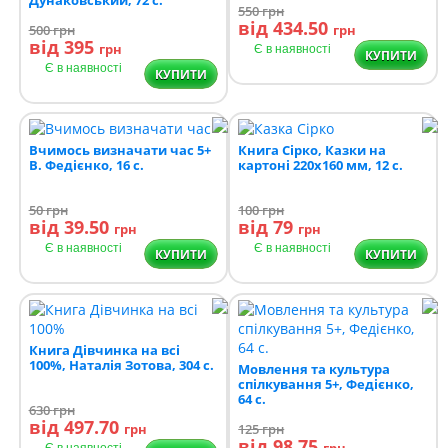
550
грн
від 434.50
500
грн
грн
від 395
грн
Є в наявності
КУПИТИ
Є в наявності
КУПИТИ
Вчимось визначати час 5+
Книга Сірко, Казки на
В. Федієнко, 16 с.
картоні 220х160 мм, 12 с.
50
грн
100
грн
від 39.50
від 79
грн
грн
Є в наявності
Є в наявності
КУПИТИ
КУПИТИ
Книга Дівчинка на всі
100%, Наталія Зотова, 304 с.
Мовлення та культура
спілкування 5+, Федієнко,
64 с.
630
грн
від 497.70
грн
125
грн
від 98.75