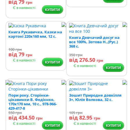
від 79
грн
Є в наявності
КУПИТИ
Книга Рукавичка, Казки на
картоні 220х160 мм, 12 с.
Книга Девчачий досуг на
все 100%, Зотова Н.,(Рус.)
368 с.
100
грн
від 79
грн
350
грн
від 276.50
грн
Є в наявності
КУПИТИ
Є в наявності
КУПИТИ
Пори року. Сторінки-
Зошит Природне довкілля
цікавинки В. Федієнко,
3+, Юлія Волкова, 32 с.
170х170 мм, 10 с., 978-966-
429-417-8
550
грн
105
грн
від 434.50
від 82.95
грн
грн
Є в наявності
Є в наявності
КУПИТИ
КУПИТИ