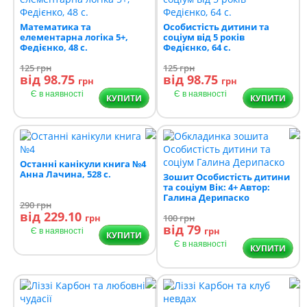
Математика та
Особистість дитини та
елементарна логіка 5+,
соціум від 5 років
Федієнко, 48 с.
Федієнко, 64 с.
125
грн
125
грн
від 98.75
від 98.75
грн
грн
Є в наявності
Є в наявності
КУПИТИ
КУПИТИ
Останні канікули книга №4
Анна Лачина, 528 с.
Зошит Особистість дитини
та соціум Вік: 4+ Автор:
Галина Дерипаско
290
грн
від 229.10
грн
100
грн
від 79
грн
Є в наявності
КУПИТИ
Є в наявності
КУПИТИ