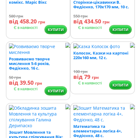
комікс. Маріс Вікс
Сторінки-цікавинки В.
Федієнко, 170х170 мм, 10 с.
580
грн
550
грн
від 458.20
від 434.50
грн
грн
Є в наявності
Є в наявності
КУПИТИ
КУПИТИ
Колосок, Казки на картоні
220х160 мм, 12 с.
Розвиваємо творче
мислення 5-6 років,
Федієнко, 16 с.
100
грн
від 79
50
грн
грн
від 39.50
грн
Є в наявності
КУПИТИ
Є в наявності
КУПИТИ
Математика та
елементарна логіка 4+,
Зошит Мовлення та
Федієнко, 48 с.
культура спілкування Вік: