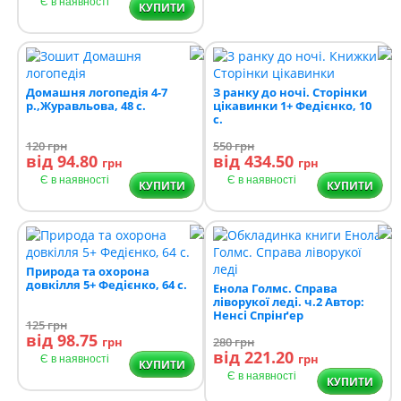
Є в наявності
КУПИТИ
Домашня логопедія 4-7
З ранку до ночі. Сторінки
р.,Журавльова, 48 с.
цікавинки 1+ Федієнко, 10
с.
120
грн
550
грн
від 94.80
від 434.50
грн
грн
Є в наявності
Є в наявності
КУПИТИ
КУПИТИ
Природа та охорона
довкілля 5+ Федієнко, 64 с.
Енола Голмс. Справа
ліворукої леді. ч.2 Автор:
Ненсі Спрінґер
125
грн
від 98.75
грн
280
грн
від 221.20
грн
Є в наявності
КУПИТИ
Є в наявності
КУПИТИ