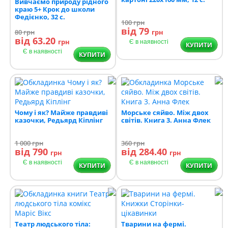
Вивчаємо природу рідного
краю 5+ Крок до школи
Федієнко, 32 с.
100
грн
від 79
80
грн
грн
від 63.20
грн
Є в наявності
КУПИТИ
Є в наявності
КУПИТИ
Чому і як? Майже правдиві
Морське сяйво. Між двох
казочки, Редьярд Кіплінг
світів. Книга 3. Анна Флек
1 000
грн
360
грн
від 790
від 284.40
грн
грн
Є в наявності
Є в наявності
КУПИТИ
КУПИТИ
Театр людського тіла:
Тварини на фермі.