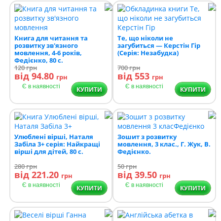
Книга для читання та
Те, що ніколи не
розвитку зв'язного
загубиться — Керстін Гір
мовлення, 4-6 років,
(Серія: Незабудка)
Федієнко, 80 с.
120
грн
700
грн
від 94.80
від 553
грн
грн
Є в наявності
Є в наявності
КУПИТИ
КУПИТИ
Улюблені вірші, Наталя
Зошит з розвитку
Забіла 3+ серія: Найкращі
мовлення, 3 клас., Г. Жук, В.
вірші для дітей, 80 с.
Федієнко.
280
грн
50
грн
від 221.20
від 39.50
грн
грн
Є в наявності
Є в наявності
КУПИТИ
КУПИТИ