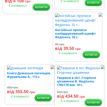
від 4 108
грн
Є в наявності
КУПИТИ
Є в наявності
КУПИТИ
Англійські прописи
напівдрукований шрифт
Федієнко, 32 с.
50
грн
від 39.50
грн
Є в наявності
КУПИТИ
Книга Домашня логопедія,
Журавльова А., 112 с.
Тварини в лісі. Сторінки
цікавинки В. Федієнко,
170х170 мм, 10 с.
450
грн
від 355.50
грн
550
грн
від 434.50
грн
Є в наявності
КУПИТИ
Є в наявності
КУПИТИ