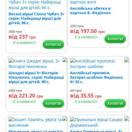
Англійська абетка в
картках В. Федієнко
Веселі вірші Ганна Чубач 3+
серія: Найкращі вірші для
дітей, 96 с.
250
грн
від 197.50
300
грн
грн
від 237
грн
Є в наявності
КУПИТИ
Є в наявності
КУПИТИ
Шкодні вірші 3+ Вікторія
Англійські прописи.
Ніколенко, серія: Найкращі
Експрес-шаблон Федієнко,
вірші для дітей, 80 с.
6+ 32 с.
280
грн
45
грн
від 221.20
від 35.55
грн
грн
Є в наявності
Є в наявності
КУПИТИ
КУПИТИ
Мислення, увага та пам'ять
Книга Прикольні вірші, 3+