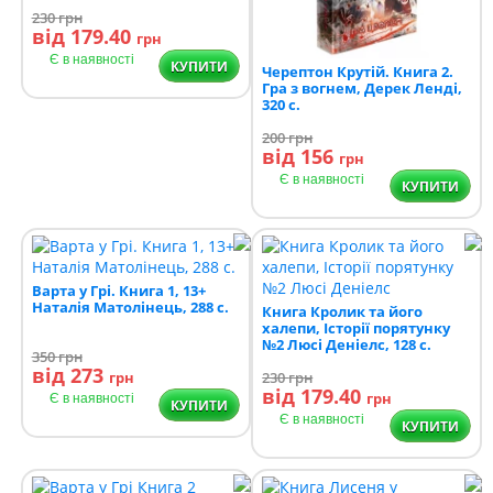
230
грн
від 179.40
грн
Є в наявності
КУПИТИ
Черептон Крутій. Книга 2.
Гра з вогнем, Дерек Ленді,
320 с.
200
грн
від 156
грн
Є в наявності
КУПИТИ
Варта у Грі. Книга 1, 13+
Наталія Матолінець, 288 с.
Книга Кролик та його
халепи, Історії порятунку
№2 Люсі Деніелс, 128 с.
350
грн
від 273
грн
230
грн
від 179.40
грн
Є в наявності
КУПИТИ
Є в наявності
КУПИТИ