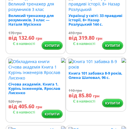
Великий тренажер для
Українці у світі: 33 правдиві
розумників. 3 клас —
історії, 8+ Назар
Наталя Мусієнко
Розлуцький 144 с.
170
грн
410
грн
від 132.60
від 319.80
грн
грн
Є в наявності
Є в наявності
КУПИТИ
КУПИТИ
Книга 101 забавка 8-9 років,
Олена Шаповал, 96 с.
Січова академія. Книга 1.
Курінь інженерів, Ярослав
110
грн
Лисенко
від 85.80
грн
520
грн
Є в наявності
КУПИТИ
від 405.60
грн
Є в наявності
КУПИТИ