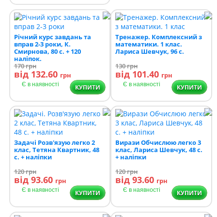
Річний курс завдань та
Тренажер. Комплексний з
вправ 2-3 роки, К.
математики. 1 клас.
Смирнова, 80 с. + 120
Лариса Шевчук, 96 с.
наліпок.
170
грн
130
грн
від 132.60
від 101.40
грн
грн
Є в наявності
Є в наявності
КУПИТИ
КУПИТИ
Задачі Розв'язую легко 2
Вирази Обчислюю легко 3
клас, Тетяна Квартник, 48
клас, Лариса Шевчук, 48 с.
с. + наліпки
+ наліпки
120
грн
120
грн
від 93.60
від 93.60
грн
грн
Є в наявності
Є в наявності
КУПИТИ
КУПИТИ