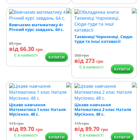
Вивчаємо математику 4+
Річний курс завдань, 64 с.
Таємниці Чорнокиці. Сюди-
туди та інші катавасії
85
грн
від 66.30
грн
350
грн
Є в наявності
КУПИТИ
від 273
грн
Є в наявності
КУПИТИ
Цікаве навчання
Цікаве навчання
Математика 1 клас Наталя
Математика 2 клас Наталя
Мусієнко, 48 с.
Мусієнко, 48 с.
115
грн
115
грн
від 89.70
від 89.70
грн
грн
Є в наявності
Є в наявності
КУПИТИ
КУПИТИ