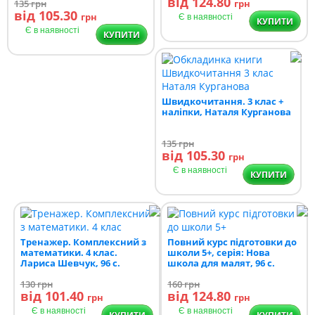
від 124.80
135
грн
грн
від 105.30
грн
Є в наявності
КУПИТИ
Є в наявності
КУПИТИ
Швидкочитання. 3 клас +
наліпки, Наталя Курганова
135
грн
від 105.30
грн
Є в наявності
КУПИТИ
Тренажер. Комплексний з
Повний курс підготовки до
математики. 4 клас.
школи 5+, серія: Нова
Лариса Шевчук, 96 с.
школа для малят, 96 с.
130
грн
160
грн
від 101.40
від 124.80
грн
грн
Є в наявності
Є в наявності