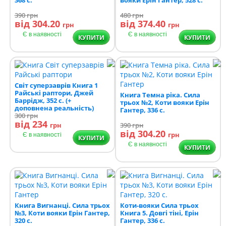
390
грн
480
грн
від 304.20
від 374.40
грн
грн
Є в наявності
Є в наявності
КУПИТИ
КУПИТИ
Світ суперзаврів Книга 1
Райські раптори, Джей
Книга Темна ріка. Сила
Баррідж, 352 с. (+
трьох №2, Коти вояки Ерін
доповнена реальність)
Гантер, 336 с.
300
грн
від 234
грн
390
грн
від 304.20
грн
Є в наявності
КУПИТИ
Є в наявності
КУПИТИ
Книга Вигнанці. Сила трьох
Коти-вояки Сила трьох
№3, Коти вояки Ерін Гантер,
Книга 5. Довгі тіні, Ерін
320 с.
Гантер, 336 с.