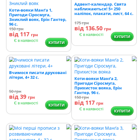
Адвент-календар. Свята
наближаються! 5+ 250
Коти-вояки Манґа 1,
наліпок, плакати, лист, 64 с.
Пригоди Сіросмуга,
Зниклий вояк, Ерін Гантер,
175
грн
96 с.
від 136.50
150
грн
грн
від 117
грн
Є в наявності
КУПИТИ
Є в наявності
КУПИТИ
Вчимося писати друковані
літери, 4+ 32 с.
Коти-вояки Манґа 2,
Пригоди Сіросмуга,
Прихисток вояка, Ерін
50
грн
Гантер, 96 с.
від 39
грн
150
грн
від 117
грн
Є в наявності
КУПИТИ
Є в наявності
КУПИТИ