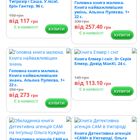
Тигрозір і Саша. У ліси!,
Головна книга малюка.
Ерін Гантер, 96 с.
Книга найважливіших
умінь, Альона Пуляєва, 1+
150
грн
22 с.
від 117
грн
330
грн
від 257.40
грн
Є в наявності
КУПИТИ
Є в наявності
КУПИТИ
Книга Елмер і сніг, 0+ Серія
Елмер, Девід МакКі, 24 с.
Головна книга малюка.
Книга найважливіших
145
грн
знань, Альона Пуляєва, 1+
від 113.10
грн
22 с.
350
грн
Є в наявності
КУПИТИ
від 273
грн
Є в наявності
КУПИТИ
Книга Детективна агенція
«САМ» в Ужгороді, Ольга
Детективна агенція САМ на