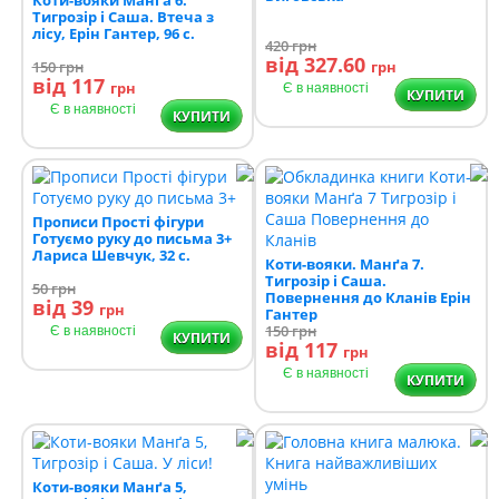
Тигрозір і Саша. Втеча з
лісу, Ерін Гантер, 96 с.
420
грн
від 327.60
150
грн
грн
від 117
грн
Є в наявності
КУПИТИ
Є в наявності
КУПИТИ
Прописи Прості фігури
Готуємо руку до письма 3+
Лариса Шевчук, 32 с.
Коти-вояки. Манґа 7.
Тигрозір і Саша.
50
грн
Повернення до Кланів Ерін
від 39
грн
Гантер
150
грн
Є в наявності
КУПИТИ
від 117
грн
Є в наявності
КУПИТИ
Коти-вояки Манґа 5,