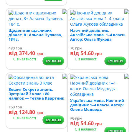
Щоденник щасливих
Наочний довідник.
дівчат, 8+ Альона Пуляєва,
Англійська мова. 1–4 класи.
184 с.
Автор: Ольга Жукова
480
грн
70
грн
від 374.40
від 54.60
грн
грн
Є в наявності
Є в наявності
КУПИТИ
КУПИТИ
Зошит Секрети знань.
Зустрічай 3 клас + 80
наліпок — Тетяна Квартник
Українська мова. Наочний
довідник 1–4 класи. Автор:
160
грн
Олена Медведь
від 124.80
грн
70
грн
Є в наявності
КУПИТИ
від 54.60
грн
Є в наявності
КУПИТИ