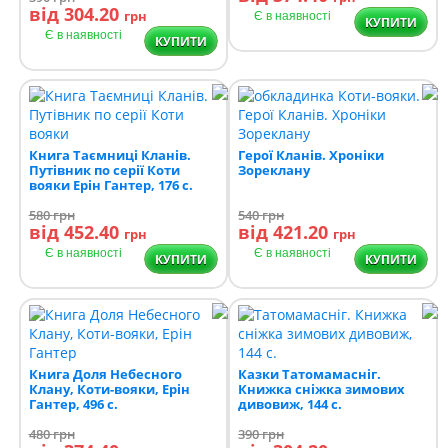
від 304.20
грн
Є в наявності
КУПИТИ
Є в наявності
КУПИТИ
Книга Таємниці Кланів.
Герої Кланів. Хроніки
Путівник по серії Коти
Зореклану
вояки Ерін Гантер, 176 с.
580
грн
540
грн
від 452.40
від 421.20
грн
грн
Є в наявності
Є в наявності
КУПИТИ
КУПИТИ
Книга Доля Небесного
Казки Татомамасніг.
Клану, Коти-вояки, Ерін
Книжка сніжка зимових
Гантер, 496 с.
дивовиж, 144 с.
480
грн
390
грн