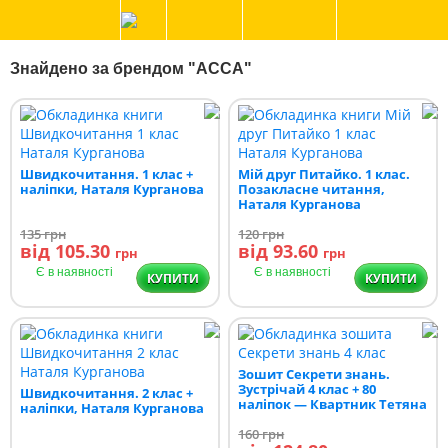
Знайдено за брендом "АССА"
Швидкочитання. 1 клас +
Мій друг Питайко. 1 клас.
наліпки, Наталя Курганова
Позакласне читання,
Наталя Курганова
135
грн
120
грн
від 105.30
від 93.60
грн
грн
Є в наявності
Є в наявності
КУПИТИ
КУПИТИ
Зошит Секрети знань.
Зустрічай 4 клас + 80
Швидкочитання. 2 клас +
наліпок — Квартник Тетяна
наліпки, Наталя Курганова
160
грн