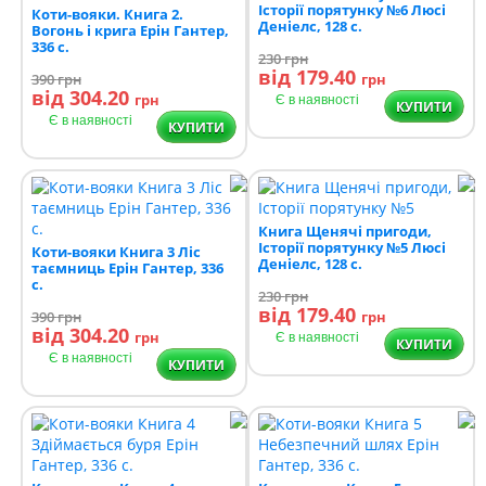
Історії порятунку №6 Люсі
Коти-вояки. Книга 2.
Деніелс, 128 с.
Вогонь і крига Ерін Гантер,
336 с.
230
грн
від 179.40
390
грн
грн
від 304.20
грн
Є в наявності
КУПИТИ
Є в наявності
КУПИТИ
Книга Щенячі пригоди,
Історії порятунку №5 Люсі
Коти-вояки Книга 3 Ліс
Деніелс, 128 с.
таємниць Ерін Гантер, 336
с.
230
грн
від 179.40
390
грн
грн
від 304.20
грн
Є в наявності
КУПИТИ
Є в наявності
КУПИТИ