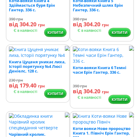
Коти-вояки Книга 4
Коти-вояки Книга 5
Здіймається буря Ерін
Небезпечний шлях Ерін
Гантер, 336 с.
Гантер, 336 с.
390
грн
390
грн
від 304.20
від 304.20
грн
грн
Є в наявності
Є в наявності
КУПИТИ
КУПИТИ
Книга Цуценя уникає лиха,
Історії порятунку №4 Люсі
Коти-вояки Книга 6 Темні
Деніелс, 128 с.
часи Ерін Гантер, 336 с.
230
грн
від 179.40
грн
390
грн
від 304.20
грн
Є в наявності
КУПИТИ
Є в наявності
КУПИТИ
Коти вояки Нове пророцтво
Книга 1. Північ Ерін Гантер,
Чарівний кролик.