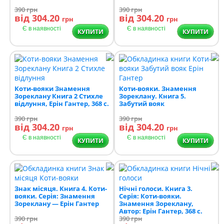
390
грн
390
грн
від 304.20
від 304.20
грн
грн
Є в наявності
Є в наявності
КУПИТИ
КУПИТИ
Коти-вояки Знамення
Коти-вояки. Знамення
Зореклану Книга 2 Стихле
Зореклану. Книга 5.
відлуння, Ерін Гантер, 368 с.
Забутий вояк
390
грн
390
грн
від 304.20
від 304.20
грн
грн
Є в наявності
Є в наявності
КУПИТИ
КУПИТИ
Знак місяця. Книга 4. Коти-
Нічні голоси. Книга 3.
вояки. Серія: Знамення
Серія: Коти-вояки.
Зореклану — Ерін Гантер
Знамення Зореклану,
Автор: Ерін Гантер, 368 с.
390
грн
390
грн