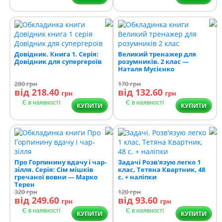
Довідник. Книга 1. Серія:
Великий тренажер для
Довідник для супергероїв
розумників. 2 клас —
Наталя Мусієнко
280
грн
170
грн
від 218.40
від 132.60
грн
грн
Є в наявності
Є в наявності
КУПИТИ
КУПИТИ
Про Горпинину вдачу і чар-
Задачі Розв'язую легко 1
зілля. Серія: Сім мішків
клас, Тетяна Квартник, 48
гречаної вовни — Марко
с. + наліпки
Терен
320
грн
120
грн
від 249.60
від 93.60
грн
грн
Є в наявності
Є в наявності
КУПИТИ
КУПИТИ