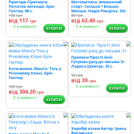
Пригоди Сіросмуга,
Математика: впевнений
Початок легенди, Ерін
старт. Скільки ? Більше.
Гантер, 96 с.
Менше, Надія Риндіна, 32с.
150
грн
80
грн
від 117
від 62.40
грн
грн
Є в наявності
Є в наявності
КУПИТИ
КУПИТИ
Прописи Прості лінії
Готуємо руку до письма 3+
Лариса Шевчук, 32 с.
Коти-вояки. Манґа. Тінь у
Річковому Клані, Ерін
50
грн
Гантер
від 39
грн
390
грн
Є в наявності
КУПИТИ
від 304.20
грн
Є в наявності
КУПИТИ
Хоробрі казки Автор: Ірина
Виговська
Коти-вояки Манґа 6.