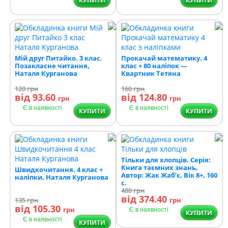
КУПИТИ
КУПИТИ
Мій друг Питайко. 3 клас.
Прокачай математику. 4
Позакласне читання,
клас + 80 наліпок —
Наталя Курганова
Квартник Тетяна
120
грн
160
грн
від 93.60
від 124.80
грн
грн
Є в наявності
Є в наявності
КУПИТИ
КУПИТИ
Тільки для хлопців. Серія:
Книга таємних знань,
Швидкочитання. 4 клас +
Автор: Жак Жаб’є, Вік 8+, 160
наліпки, Наталя Курганова
с.
480
грн
від 374.40
135
грн
грн
від 105.30
грн
Є в наявності
КУПИТИ
Є в наявності
КУПИТИ