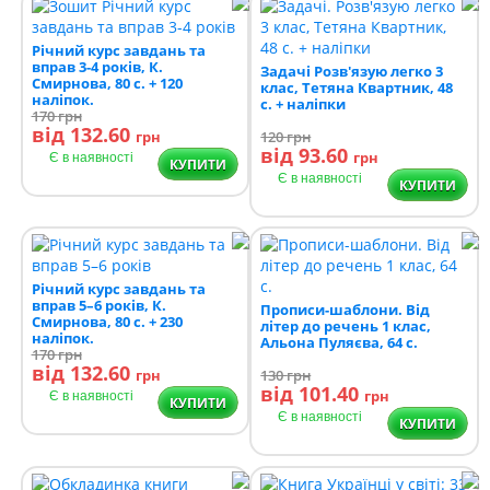
Річний курс завдань та
вправ 3-4 років, К.
Задачі Розв'язую легко 3
Смирнова, 80 с. + 120
клас, Тетяна Квартник, 48
наліпок.
с. + наліпки
170
грн
від 132.60
грн
120
грн
від 93.60
грн
Є в наявності
КУПИТИ
Є в наявності
КУПИТИ
Річний курс завдань та
вправ 5–6 років, К.
Прописи-шаблони. Від
Смирнова, 80 с. + 230
літер до речень 1 клас,
наліпок.
Альона Пуляєва, 64 с.
170
грн
від 132.60
грн
130
грн
від 101.40
грн
Є в наявності
КУПИТИ
Є в наявності
КУПИТИ