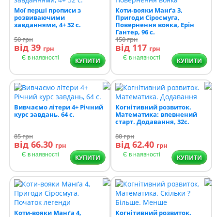
Мої перші прописи з
Коти-вояки Манґа 3,
розвиваючими
Пригоди Сіросмуга,
завданнями, 4+ 32 с.
Повернення вояка, Ерін
Гантер, 96 с.
50
грн
150
грн
від 39
від 117
грн
грн
Є в наявності
Є в наявності
КУПИТИ
КУПИТИ
Вивчаємо літери 4+ Річний
Когнітивний розвиток.
курс завдань, 64 с.
Математика: впевнений
старт. Додавання, 32с.
85
грн
80
грн
від 66.30
від 62.40
грн
грн
Є в наявності
Є в наявності
КУПИТИ
КУПИТИ
Коти-вояки Манґа 4,
Когнітивний розвиток.