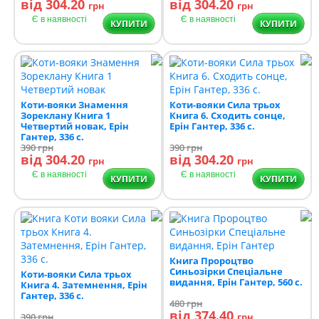
від 304.20
від 304.20
грн
грн
Є в наявності
Є в наявності
КУПИТИ
КУПИТИ
Коти-вояки Знамення
Коти-вояки Сила трьох
Зореклану Книга 1
Книга 6. Сходить сонце,
Четвертий новак, Ерін
Ерін Гантер, 336 с.
Гантер, 336 с.
390
грн
390
грн
від 304.20
від 304.20
грн
грн
Є в наявності
Є в наявності
КУПИТИ
КУПИТИ
Книга Пророцтво
Синьозірки Спеціальне
Коти-вояки Сила трьох
видання, Ерін Гантер, 560 с.
Книга 4. Затемнення, Ерін
Гантер, 336 с.
480
грн
від 374.40
390
грн
грн