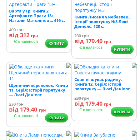
Варта у Грі Книга 2
Артефакти Праги 13+
Книга Лисеня у небезпеці,
Наталія Матолінець, 416 с.
Історії порятунку №3 Люсі
Деніелс, 128 с.
400
грн
від 312
грн
230
грн
від 179.40
грн
Є в наявності
КУПИТИ
Є в наявності
КУПИТИ
Совеня шукає родину.
Книга 12. Серія: Історії
Щенячий переполох. Книга
порятунку — Люсі Деніелс
11. Серія: Історії порятунку
— Люсі Деніелс
230
грн
від 179.40
230
грн
грн
від 179.40
грн
Є в наявності
КУПИТИ
Є в наявності
КУПИТИ