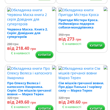
Пригоди Містера Кроса.
Неймовірна подорож
собаки-мандрівника
Червона Маска. Книга 2.
Серія: Довідник для
350
грн
супергероїв
від 273
грн
280
грн
Є в наявності
КУПИТИ
від 218.40
грн
Є в наявності
КУПИТИ
Про Олексу Велеса і
Сім мішків гречаної вовни.
капосного Хмарника.
Про діда Панька і чарівну
Серія: Сім мішків гречаної
силу — Марко Терен
вовни — Марко Терен
320
грн
320
грн
від 249.60
від 249.60
грн
грн
Є в наявності
Є в наявності
КУПИТИ
КУПИТИ