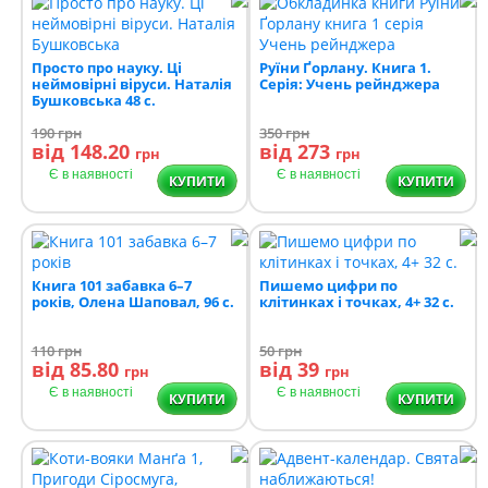
Просто про науку. Ці
Руїни Ґорлану. Книга 1.
неймовірні віруси. Наталія
Серія: Учень рейнджера
Бушковська 48 c.
190
грн
350
грн
від 148.20
від 273
грн
грн
Є в наявності
Є в наявності
КУПИТИ
КУПИТИ
Книга 101 забавка 6–7
Пишемо цифри по
років, Олена Шаповал, 96 с.
клітинках і точках, 4+ 32 с.
110
грн
50
грн
від 85.80
від 39
грн
грн
Є в наявності
Є в наявності
КУПИТИ
КУПИТИ