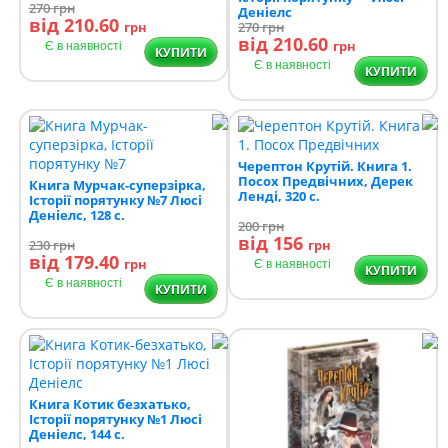
270
грн
Деніелс
від 210.60
грн
270
грн
від 210.60
грн
Є в наявності
КУПИТИ
Є в наявності
КУПИТИ
Черептон Крутій. Книга 1.
Посох Предвічних, Дерек
Книга Мурчак-суперзірка,
Ленді, 320 с.
Історії порятунку №7 Люсі
Деніелс, 128 с.
200
грн
від 156
230
грн
грн
від 179.40
грн
Є в наявності
КУПИТИ
Є в наявності
КУПИТИ
Книга Котик безхатько,
Історії порятунку №1 Люсі
Деніелс, 144 с.