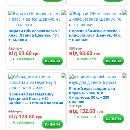
Вирази Обчислюю легко 1
Вирази Обчислюю легко 2
клас, Лариса Шевчук, 48 с.
клас, Лариса Шевчук, 48 с.
+ наліпки
+ наліпки
120
грн
120
грн
від 93.60
від 93.60
грн
грн
Є в наявності
Є в наявності
КУПИТИ
КУПИТИ
Річний курс завдань та
вправ 4–5 років, К.
Прокачай математику.
Смирнова, 80 с. + 230
Зустрічай 3 клас + 80
наліпок.
наліпок — Тетяна Квартник
170
грн
від 132.60
160
грн
грн
від 124.80
грн
Є в наявності
КУПИТИ
Є в наявності
КУПИТИ