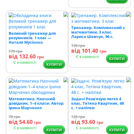
Тренажер. Комплексний з
математики. 3 клас.
Великий тренажер для
Лариса Шевчук, 96 с.
розумників. 1 клас —
Наталя Мусієнко
130
грн
від 101.40
170
грн
грн
від 132.60
грн
Є в наявності
КУПИТИ
Є в наявності
КУПИТИ
Математика. Наочний
Задачі Розв'язую легко 4
довідник. 1–4 класи. Автор:
клас, Тетяна Квартник, 48
Ірина Марченко
с. + наліпки
70
грн
120
грн
від 54.60
від 93.60
грн
грн
Є в наявності
Є в наявності
КУПИТИ
КУПИТИ