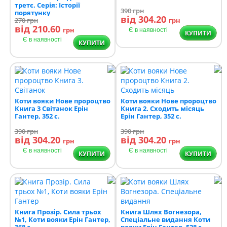
третє. Серія: Історії
390
грн
порятунку
від 304.20
270
грн
грн
від 210.60
грн
Є в наявності
КУПИТИ
Є в наявності
КУПИТИ
Коти вояки Нове пророцтво
Коти вояки Нове пророцтво
Книга 3 Світанок Ерін
Книга 2. Сходить місяць
Гантер, 352 с.
Ерін Гантер, 352 с.
390
грн
390
грн
від 304.20
від 304.20
грн
грн
Є в наявності
Є в наявності
КУПИТИ
КУПИТИ
Книга Прозір. Сила трьох
Книга Шлях Вогнезора,
№1, Коти вояки Ерін Гантер,
Спеціальне видання Коти
368 с.
вояки Ерін Гантер, 528 с.