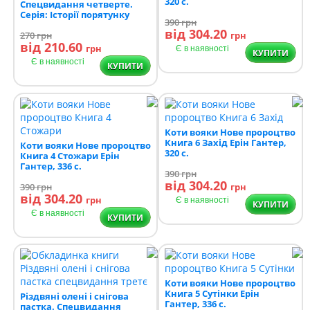
320 с.
Спецвидання четверте.
Серія: Історії порятунку
390
грн
від 304.20
270
грн
грн
від 210.60
грн
Є в наявності
КУПИТИ
Є в наявності
КУПИТИ
Коти вояки Нове пророцтво
Книга 6 Захід Ерін Гантер,
Коти вояки Нове пророцтво
320 с.
Книга 4 Стожари Ерін
Гантер, 336 с.
390
грн
від 304.20
390
грн
грн
від 304.20
грн
Є в наявності
КУПИТИ
Є в наявності
КУПИТИ
Коти вояки Нове пророцтво
Книга 5 Сутінки Ерін
Різдвяні олені і снігова
Гантер, 336 с.
пастка. Спецвидання