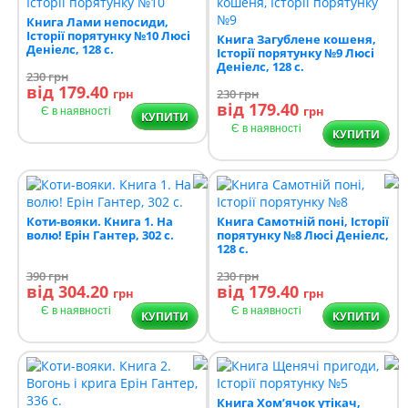
Книга Лами непосиди,
Історії порятунку №10 Люсі
Книга Загублене кошеня,
Деніелс, 128 с.
Історії порятунку №9 Люсі
Деніелс, 128 с.
230
грн
від 179.40
грн
230
грн
від 179.40
грн
Є в наявності
КУПИТИ
Є в наявності
КУПИТИ
Коти-вояки. Книга 1. На
Книга Самотній поні, Історії
волю! Ерін Гантер, 302 с.
порятунку №8 Люсі Деніелс,
128 с.
390
грн
230
грн
від 304.20
від 179.40
грн
грн
Є в наявності
Є в наявності
КУПИТИ
КУПИТИ
Книга Хом’ячок утікач,