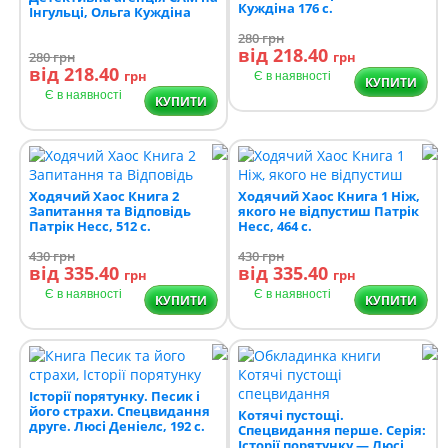
Куждіна 176 с.
Інгульці, Ольга Куждіна
280
грн
від 218.40
280
грн
грн
від 218.40
грн
Є в наявності
КУПИТИ
Є в наявності
КУПИТИ
Ходячий Хаос Книга 2
Ходячий Хаос Книга 1 Ніж,
Запитання та Відповідь
якого не відпустиш Патрік
Патрік Несс, 512 с.
Несс, 464 с.
430
грн
430
грн
від 335.40
від 335.40
грн
грн
Є в наявності
Є в наявності
КУПИТИ
КУПИТИ
Історії порятунку. Песик і
його страхи. Спецвидання
Котячі пустощі.
друге. Люсі Деніелс, 192 с.
Спецвидання перше. Серія:
Історії порятунку — Люсі