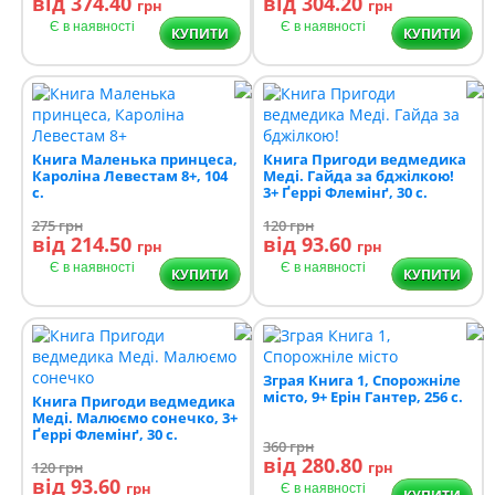
від 374.40
від 304.20
грн
грн
Є в наявності
Є в наявності
КУПИТИ
КУПИТИ
Книга Маленька принцеса,
Книга Пригоди ведмедика
Кароліна Левестам 8+, 104
Меді. Гайда за бджілкою!
с.
3+ Ґеррі Флемінґ, 30 с.
275
грн
120
грн
від 214.50
від 93.60
грн
грн
Є в наявності
Є в наявності
КУПИТИ
КУПИТИ
Зграя Книга 1, Спорожніле
місто, 9+ Ерін Гантер, 256 с.
Книга Пригоди ведмедика
Меді. Малюємо сонечко, 3+
Ґеррі Флемінґ, 30 с.
360
грн
від 280.80
120
грн
грн
від 93.60
грн
Є в наявності